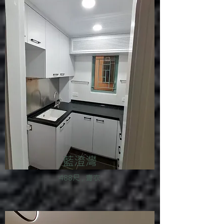
藍澄灣
488尺 , 青衣