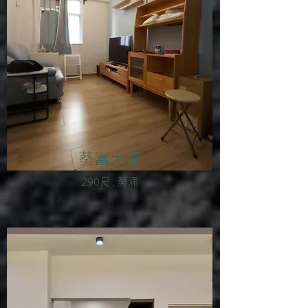
葵富大廈
290尺 , 葵涌