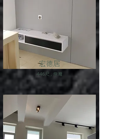
宏德居
446尺 , 柴灣