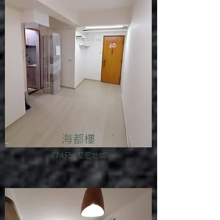
海都樓
374尺 , 堅尼地城