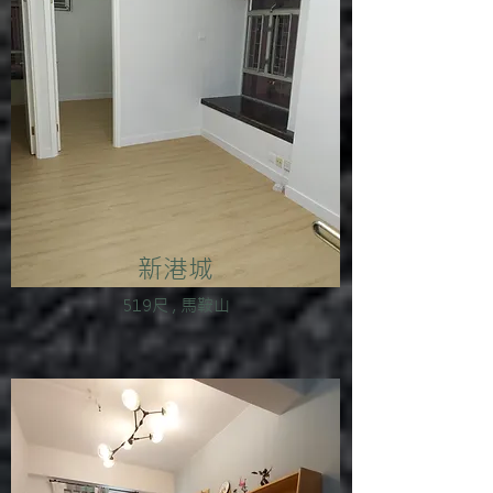
新港城
519尺 , 馬鞍山