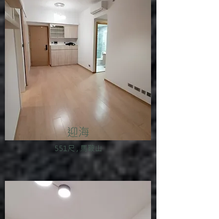
迎海
551尺 , 馬鞍山