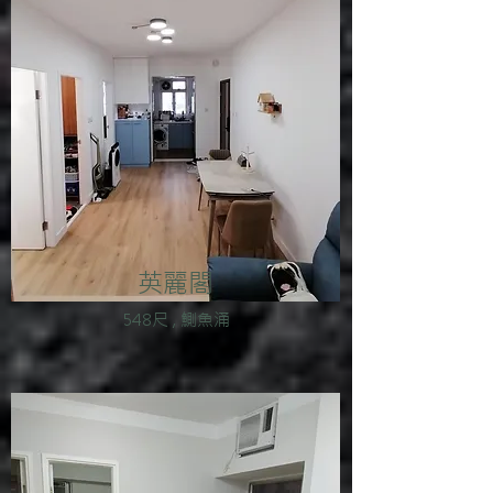
英麗閣
548尺 , 鰂魚涌