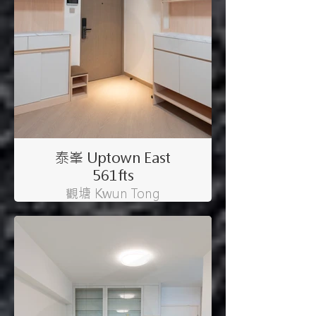
泰峯 Uptown East
561fts
觀塘 Kwun Tong