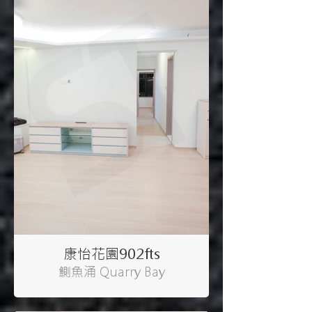
康怡花園902fts
鰂魚涌 Quarry Bay