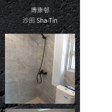
博康邨
沙田 Sha Tin