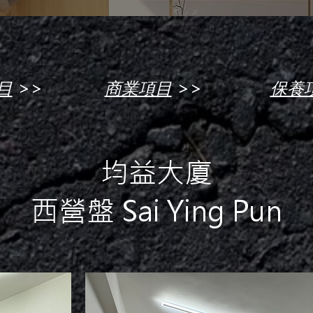
>>
>>
目
商業項目
保養
均益大廈
西營盤 Sai Ying Pun