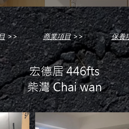
>>
>>
目
商業項目
保養
宏德居 446fts
柴灣 Chai wan