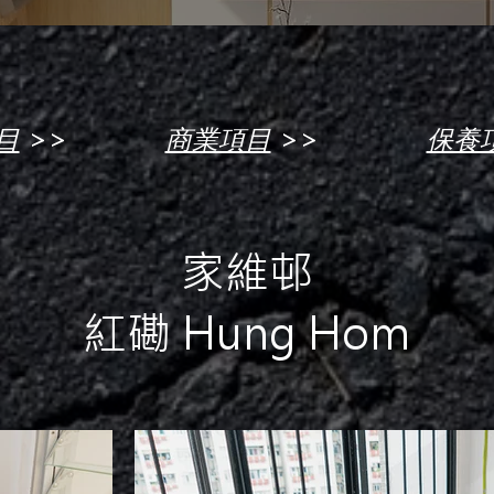
>>
>>
目
商業項目
保養
家維邨
紅磡 Hung Hom