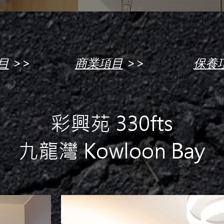
>>
>>
目
商業項目
保養
彩興苑 330fts
九龍灣 Kowloon Bay