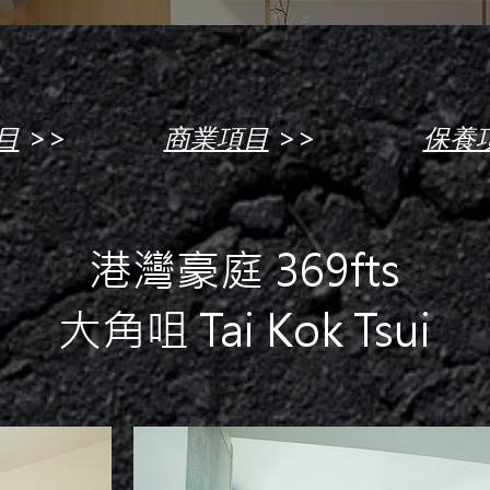
>>
>>
目
商業項目
保養
港灣豪庭 369fts
大角咀 Tai Kok Tsui