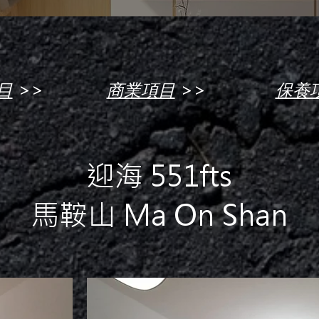
>>
>>
目
商業項目
保養
迎海 551fts
馬鞍山 Ma On Shan