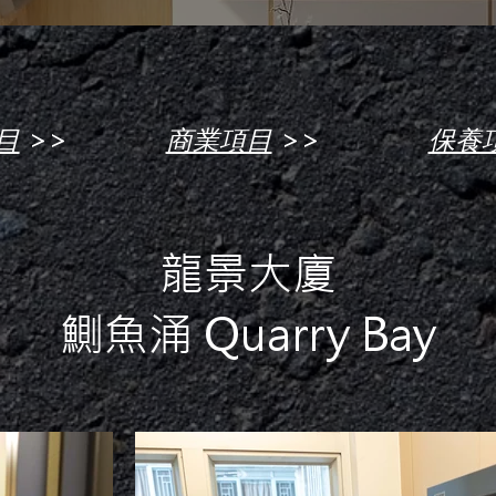
>>
>>
目
商業項目
保養
龍景大廈
鰂魚涌 Quarry Bay